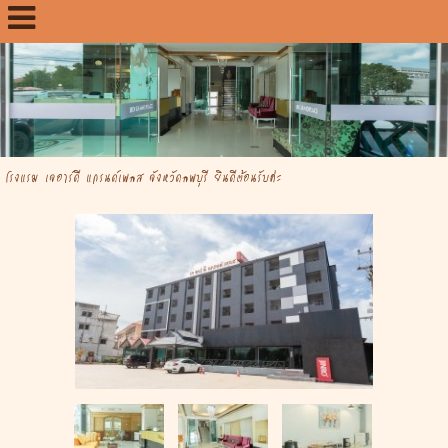
โรงแรม เจอาร์ดี แกรนด์เพลส จังหวัดลพบุรี ยินดีต้อนรับค่ะ